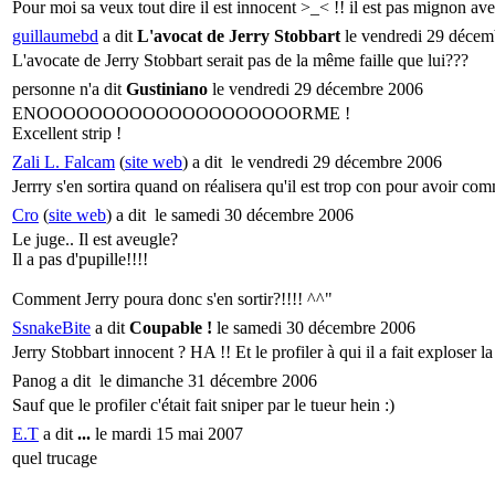
Pour moi sa veux tout dire il est innocent >_< !! il est pas mignon av
guillaumebd
a dit
L'avocat de Jerry Stobbart
le vendredi 29 décem
L'avocate de Jerry Stobbart serait pas de la même faille que lui???
personne n'a dit
Gustiniano
le vendredi 29 décembre 2006
ENOOOOOOOOOOOOOOOOOOOORME !
Excellent strip !
Zali L. Falcam
(
site web
) a dit
le vendredi 29 décembre 2006
Jerrry s'en sortira quand on réalisera qu'il est trop con pour avoir co
Cro
(
site web
) a dit
le samedi 30 décembre 2006
Le juge.. Il est aveugle?
Il a pas d'pupille!!!!
Comment Jerry poura donc s'en sortir?!!!! ^^"
SsnakeBite
a dit
Coupable !
le samedi 30 décembre 2006
Jerry Stobbart innocent ? HA !! Et le profiler à qui il a fait exploser la 
Panog a dit
le dimanche 31 décembre 2006
Sauf que le profiler c'était fait sniper par le tueur hein :)
E.T
a dit
...
le mardi 15 mai 2007
quel trucage