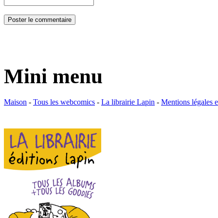
Mini menu
Maison
-
Tous les webcomics
-
La librairie Lapin
-
Mentions légales