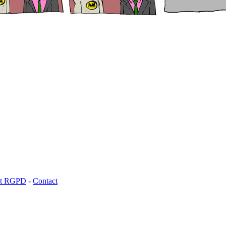
 et RGPD
-
Contact