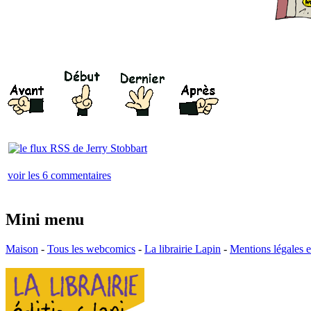
voir les 6 commentaires
Mini menu
Maison
-
Tous les webcomics
-
La librairie Lapin
-
Mentions légales