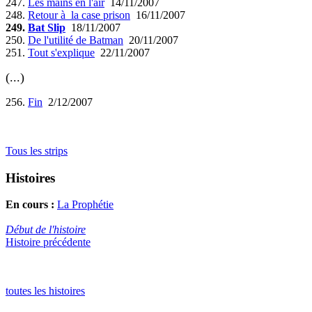
247.
Les mains en l'air
14/11/2007
248.
Retour à la case prison
16/11/2007
249.
Bat Slip
18/11/2007
250.
De l'utilité de Batman
20/11/2007
251.
Tout s'explique
22/11/2007
(...)
256.
Fin
2/12/2007
Tous les strips
Histoires
En cours :
La Prophétie
Début de l'histoire
Histoire précédente
toutes les histoires