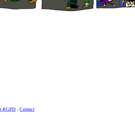
 et RGPD
-
Contact