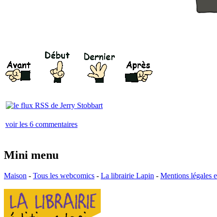
voir les 6 commentaires
Mini menu
Maison
-
Tous les webcomics
-
La librairie Lapin
-
Mentions légales