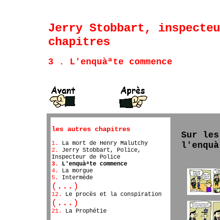
Jerry Stobbart, inspecteu
chapitres
3 . L'enquàªte commence
les autres chapitres
Sur les
1.
La mort de Henry Malutchy
l'enquà
2.
Jerry Stobbart, Police,
Inspecteur de Police
3.
L'enquàªte commence
4.
La morgue
5.
Intermède
(...)
12.
Le procès et la conspiration
(...)
21.
La Prophétie