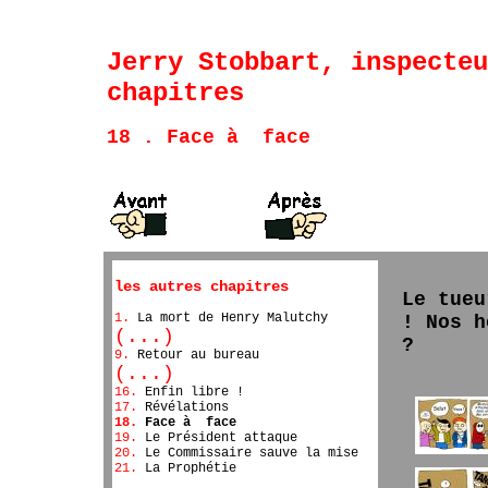
Jerry Stobbart, inspecteu
chapitres
18 . Face à face
les autres chapitres
Le tueu
1.
La mort de Henry Malutchy
! Nos h
(...)
?
9.
Retour au bureau
(...)
16.
Enfin libre !
17.
Révélations
18.
Face à face
19.
Le Président attaque
20.
Le Commissaire sauve la mise
21.
La Prophétie