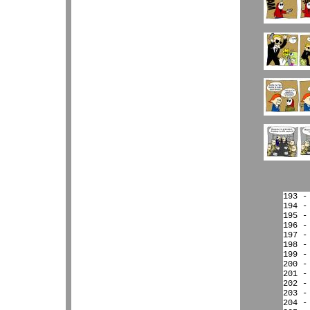
193 -
194 -
195 -
196 -
197 -
198 -
199 -
200 -
201 -
202 -
203 -
204 -