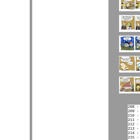
208 -
209 -
210 -
211 -
212 -
213 -
214 -
215 -