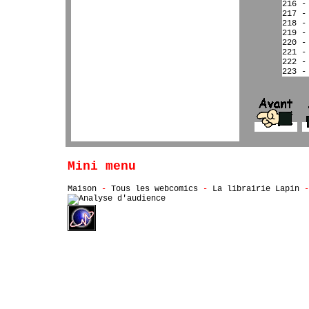
216 -
217 -
218 -
219 -
220 -
221 -
222 -
223 -
Mini menu
Maison
-
Tous les webcomics
-
La librairie Lapin