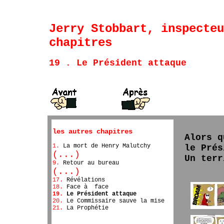
Jerry Stobbart, inspecteu
chapitres
19 . Le Président attaque
les autres chapitres
Alors q
1.
La mort de Henry Malutchy
le Prés
(...)
Un terr
9.
Retour au bureau
(...)
17.
Révélations
18.
Face à face
19.
Le Président attaque
20.
Le Commissaire sauve la mise
21.
La Prophétie