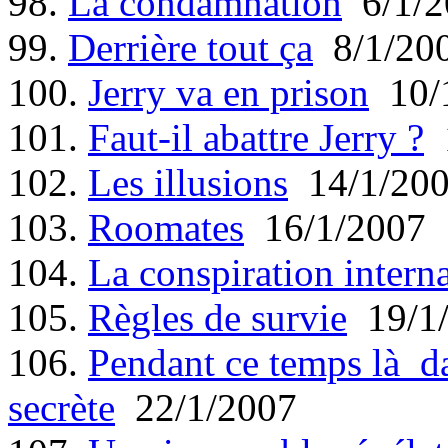
98.
La condamnation
6/1/2
99.
Derrière tout ça
8/1/20
100.
Jerry va en prison
10/
101.
Faut-il abattre Jerry ?
1
102.
Les illusions
14/1/20
103.
Roomates
16/1/2007
104.
La conspiration intern
105.
Règles de survie
19/1
106.
Pendant ce temps là da
secrète
22/1/2007