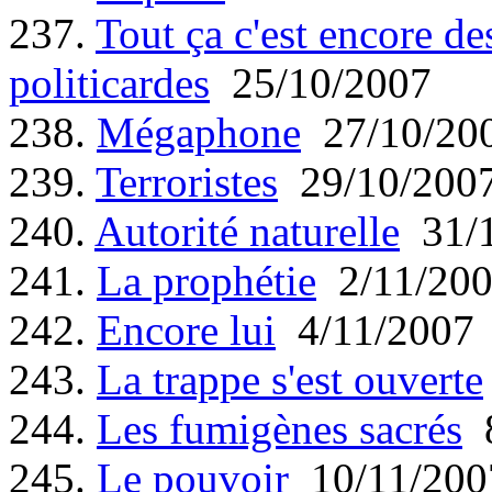
237.
Tout ça c'est encore d
politicardes
25/10/2007
238.
Mégaphone
27/10/20
239.
Terroristes
29/10/200
240.
Autorité naturelle
31/1
241.
La prophétie
2/11/20
242.
Encore lui
4/11/2007
243.
La trappe s'est ouverte
244.
Les fumigènes sacrés
8
245.
Le pouvoir
10/11/200