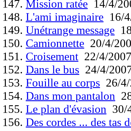
147.
Mission ratée
14/4/20
148.
L'ami imaginaire
16/4
149.
Unétrange message
18
150.
Camionnette
20/4/20
151.
Croisement
22/4/200
152.
Dans le bus
24/4/200
153.
Fouille au corps
26/4/
154.
Dans mon pantalon
28
155.
Le plan d'évasion
30/4
156.
Des cordes ... des tas 