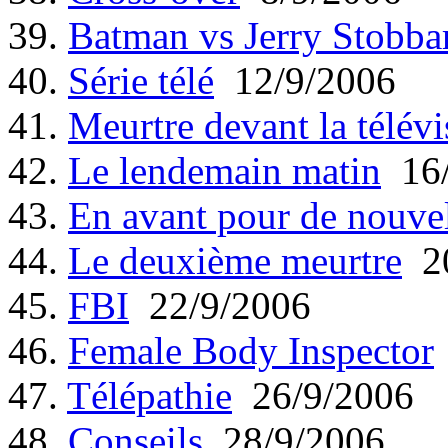
39.
Batman vs Jerry Stobba
40.
Série télé
12/9/2006
41.
Meurtre devant la télévi
42.
Le lendemain matin
16/
43.
En avant pour de nouvel
44.
Le deuxième meurtre
20
45.
FBI
22/9/2006
46.
Female Body Inspector
47.
Télépathie
26/9/2006
48.
Conseils
28/9/2006