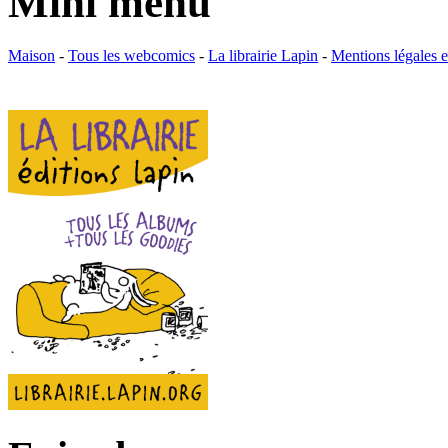
Mini menu
Maison
-
Tous les webcomics
-
La librairie Lapin
-
Mentions légales