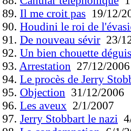
88.
Canular téléphonique
17
89.
Il me croit pas
19/12/2
90.
Houdini le roi de l'évas
91.
De nouveau sévir
23/12
92.
Un bien chouette dégui
93.
Arrestation
27/12/2006
94.
Le procès de Jerry Stob
95.
Objection
31/12/2006
96.
Les aveux
2/1/2007
97.
Jerry Stobbart le nazi
4/