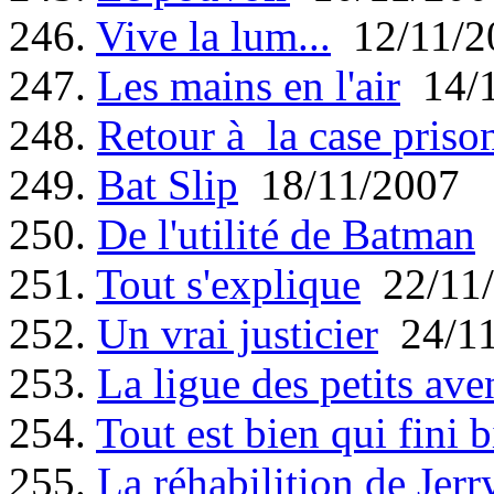
246.
Vive la lum...
12/11/2
247.
Les mains en l'air
14/1
248.
Retour à la case priso
249.
Bat Slip
18/11/2007
250.
De l'utilité de Batman
251.
Tout s'explique
22/11/
252.
Un vrai justicier
24/11
253.
La ligue des petits ave
254.
Tout est bien qui fini 
255.
La réhabilition de Jerr