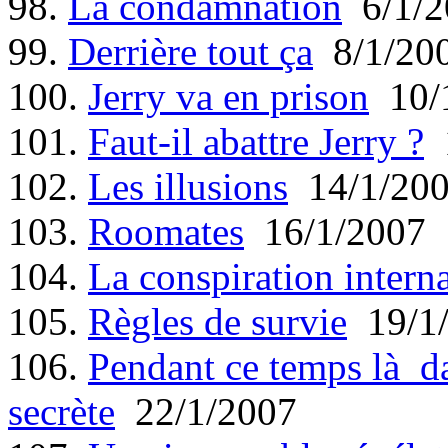
98.
La condamnation
6/1/2
99.
Derrière tout ça
8/1/20
100.
Jerry va en prison
10/
101.
Faut-il abattre Jerry ?
1
102.
Les illusions
14/1/20
103.
Roomates
16/1/2007
104.
La conspiration intern
105.
Règles de survie
19/1
106.
Pendant ce temps là da
secrète
22/1/2007