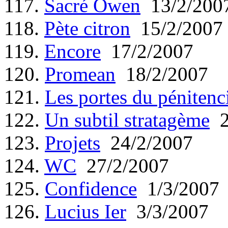
117.
Sacré Owen
13/2/200
118.
Pète citron
15/2/2007
119.
Encore
17/2/2007
120.
Promean
18/2/2007
121.
Les portes du pénitenc
122.
Un subtil stratagème
2
123.
Projets
24/2/2007
124.
WC
27/2/2007
125.
Confidence
1/3/2007
126.
Lucius Ier
3/3/2007