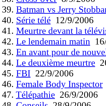
39.
Batman vs Jerry Stobba
40.
Série télé
12/9/2006
41.
Meurtre devant la télévi
42.
Le lendemain matin
16/
43.
En avant pour de nouvel
44.
Le deuxième meurtre
20
45.
FBI
22/9/2006
46.
Female Body Inspector
47.
Télépathie
26/9/2006
48.
Conseils
28/9/2006