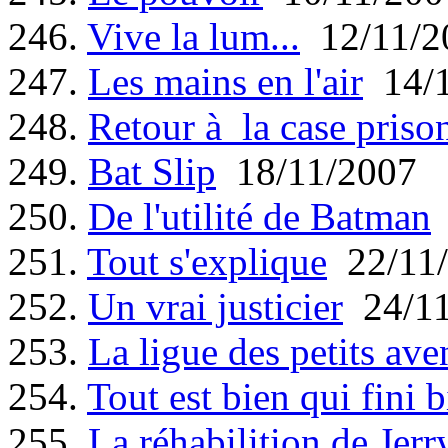
246.
Vive la lum...
12/11/2
247.
Les mains en l'air
14/1
248.
Retour à la case priso
249.
Bat Slip
18/11/2007
250.
De l'utilité de Batman
251.
Tout s'explique
22/11/
252.
Un vrai justicier
24/11
253.
La ligue des petits ave
254.
Tout est bien qui fini 
255.
La réhabilition de Jerr