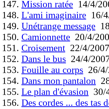
147.
Mission ratée
14/4/20
148.
L'ami imaginaire
16/4
149.
Unétrange message
18
150.
Camionnette
20/4/20
151.
Croisement
22/4/200
152.
Dans le bus
24/4/200
153.
Fouille au corps
26/4/
154.
Dans mon pantalon
28
155.
Le plan d'évasion
30/4
156.
Des cordes ... des tas 