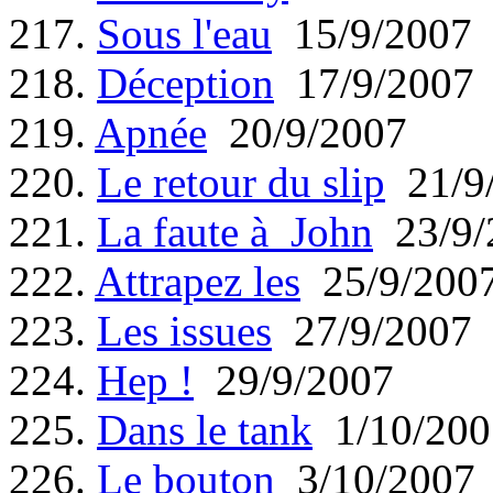
217.
Sous l'eau
15/9/2007
218.
Déception
17/9/2007
219.
Apnée
20/9/2007
220.
Le retour du slip
21/9
221.
La faute à John
23/9/
222.
Attrapez les
25/9/200
223.
Les issues
27/9/2007
224.
Hep !
29/9/2007
225.
Dans le tank
1/10/200
226.
Le bouton
3/10/2007