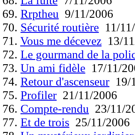
68.
La fuite
7/11/2006
69.
Rrptheu
9/11/2006
70.
Sécurité routière
11/11/
71.
Vous me décevez
13/11
72.
Le gourmand de la poli
73.
Un ami fidèle
17/11/20
74.
Retour d'ascenseur
19/1
75.
Profiler
21/11/2006
76.
Compte-rendu
23/11/2
77.
Et de trois
25/11/2006