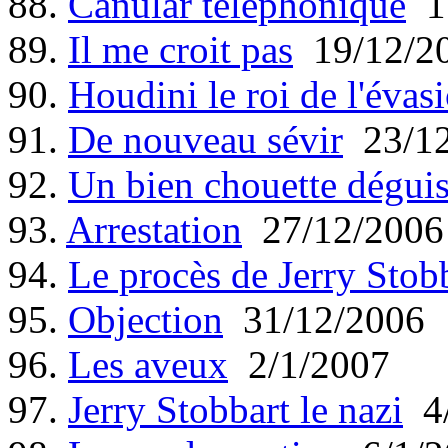
88.
Canular téléphonique
17
89.
Il me croit pas
19/12/2
90.
Houdini le roi de l'évas
91.
De nouveau sévir
23/12
92.
Un bien chouette dégui
93.
Arrestation
27/12/2006
94.
Le procès de Jerry Stob
95.
Objection
31/12/2006
96.
Les aveux
2/1/2007
97.
Jerry Stobbart le nazi
4/