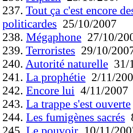
237.
Tout ça c'est encore d
politicardes
25/10/2007
238.
Mégaphone
27/10/20
239.
Terroristes
29/10/200
240.
Autorité naturelle
31/1
241.
La prophétie
2/11/20
242.
Encore lui
4/11/2007
243.
La trappe s'est ouverte
244.
Les fumigènes sacrés
8
245.
Le pouvoir
10/11/200